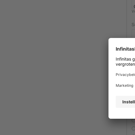
Vo
S
V
K