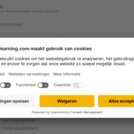
er de eerste letter van je school in
choolstraat
ul de postcode en schoolnaam in om het adres automatisch te zoeken
Mijn school staat niet in de lijst
ies je rol
Leerkracht
Leerkracht Spec. Onderwijs
Directeur
Directielid
Leerlingbegeleider
Onderwijsassistent