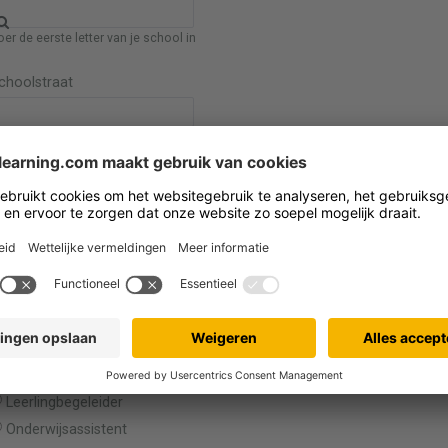
er de eerste letter van je school in
choolstraat
ul de postcode en schoolnaam in om het adres automatisch te zoeken
Mijn school staat niet in de lijst
ies je rol
Leerkracht
Leerkracht Spec. Onderwijs
Directeur
Directielid
Leerlingbegeleider
Onderwijsassistent