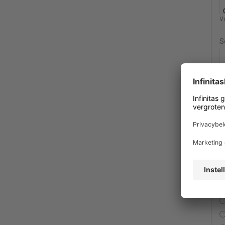
Vo
S
V
K