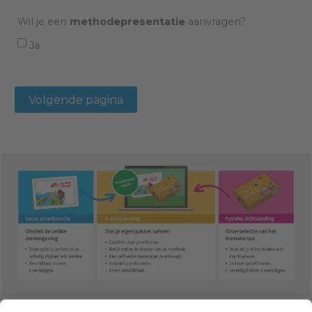
Wil je een
methodepresentatie
aanvragen?
Ja